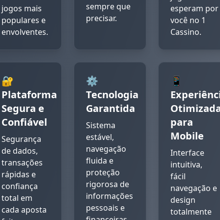
/2026 JoaoLuanS*** recebeu cashback 120 BRL 🔄
sempre que
jogos mais
esperam por
/2026 JoaoMat*** acertou o jackpot 57,500 BRL 💥
precisar.
populares e
você no 1
/2026 JoaoLuanSi*** recebeu bonus 20 BRL 🎁
envolventes.
Cassino.
/2026 JoaoLaris*** recebeu bonus 440 BRL 🎁
/2026 JoaoRu*** ganhou 7,900 BRL 🔥
/2026 JoaoCai*** saque concluido de 1,700 BRL 🏦
/2026 JoaoLuanSil*** recebeu cashback 55 BRL 💵
🔐
⚙️
📱
/2026 JoaoV*** ganhou 5,400 BRL 💰
Plataforma
Tecnologia
Experiênc
/2026 JoaoMan*** recebeu cashback 45 BRL 🔄
Segura e
Garantida
Otimizad
/2026 JoaoLuanSilv*** recebeu bonus 30 BRL ✨
Confiável
para
/2026 JoaoB*** acertou o jackpot 38,500 BRL 🎰
Sistema
/2026 JoaoRua*** acertou o jackpot 76,500 BRL 🎰
Mobile
estável,
Segurança
/2026 JoaoBi*** recebeu cashback 70 BRL 🔄
navegação
de dados,
Interface
/2026 JoaoYasm*** acertou o jackpot 66,000 BRL 🎰
fluida e
transações
intuitiva,
/2026 JoaoIs*** ganhou 3,200 BRL 🔥
proteção
rápidas e
fácil
/2026 JoaoVi*** acertou o jackpot 75,000 BRL 🚀
rigorosa de
confiança
navegação e
/2026 JoaoYasmi*** recebeu cashback 170 BRL 🔄
informações
total em
design
/2026 JoaoLuana*** acertou o jackpot 78,500 BRL 🎰
pessoais e
cada aposta
totalmente
/2026 JoaoVin*** recebeu bonus 310 BRL 🎁
financeiras.