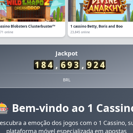
assino Blobsters Clusterbuster™
1 cassino Betty, Boris and Boo
71 online
23,845 online
/2026 Joa*** saque concluido de 2,250 BRL 🏦
Jackpot
/2026 Joao*** ganhou 2,600 BRL 🔥
/2026 JoaoI*** recebeu bonus 270 BRL 🎉
1
8
4
,
7
7
9
,
9
5
1
/2026 JoaoG*** recebeu cashback 285 BRL 🔄
/2026 JoaoGu*** acertou o jackpot 6,000 BRL 🎰
BRL
/2026 JoaoT*** acertou o jackpot 27,000 BRL 🎰
/2026 JoaoL*** acertou o jackpot 37,500 BRL 🚀
/2026 JoaoY*** recebeu bonus 240 BRL ✨
🎰 Bem-vindo ao 1 Cassin
/2026 JoaoC*** acertou o jackpot 17,000 BRL 🚀
/2026 JoaoCa*** ganhou 6,800 BRL 💰
/2026 JoaoM*** acertou o jackpot 62,500 BRL 🎰
escubra a emoção dos jogos com o 1 Cassino, s
/2026 JoaoLu*** ganhou 4,200 BRL 🔥
plataforma móvel especializada em apostas