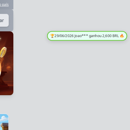
o país
🏆
29/06/2026 Joao*** ganhou 2,600 BRL 🔥
ar