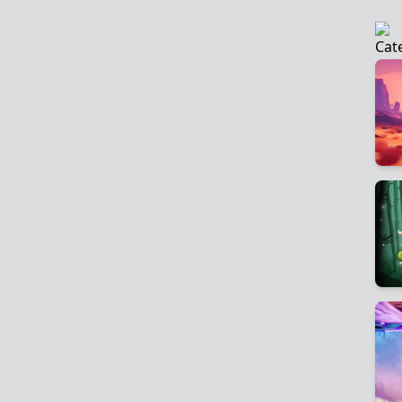
Wil
Fla
Big