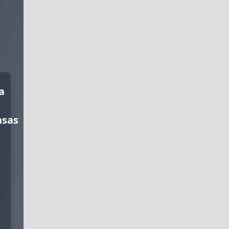
a
sas