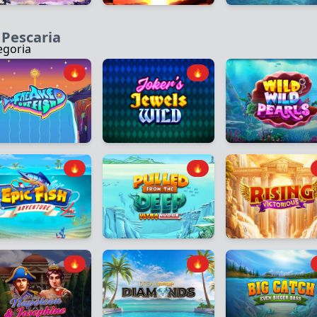
 Bass Xmas Xtreme
Anubis II Doublemax
Trophy Fish
Pescaria
🔥
🔥
aked Out Fish
Joker's Jewel Wild
Wild Wild Pearls
🔥
🔥
c Fish Adventure
Pulled From The Deep
Rising Victorious
🔥
🔥