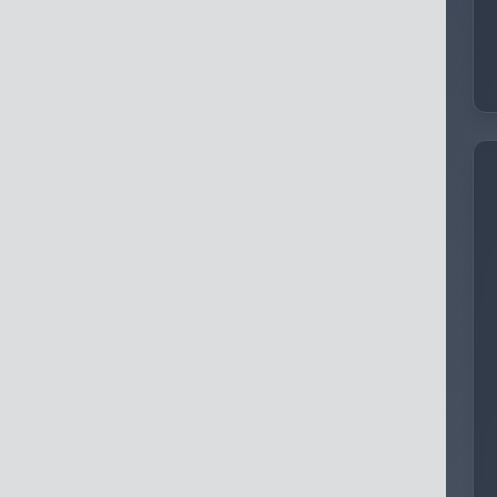
29/06
29/06
29/06
29/06
29/06
29/06
29/06
29/06
29/06
29/06
29/06
29/06
29/06
29/06
29/06
29/06
29/06
29/06
29/06