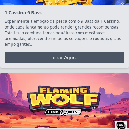
1 Cassino 9 Bass
Experimente a emoção da pesca com o 9 Bass da 1 Cassino,
onde cada lançamento pode render grandes recompensas.
Este título combina temas aquáticos com mecânicas
premiadas, oferecendo símbolos selvagens e rodadas grátis
empolgantes...
Jogar Agora