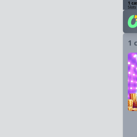
1 ca
Slots
1 