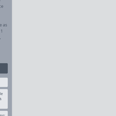
e
ce
e as
 1
,
de
%
mo: