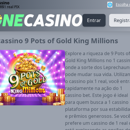
ssino
🌐
Escolha 
 R$1 real PIX
Entrar
Registr
cassino 9 Pots of Gold King Millions
Explore a riqueza de 9 Pots o
Gold King Millions no 1 cassi
onde a sorte dos Leprechaun
pode mudar sua vida. Utiliza
o cassino pix 1 real, você entr
rapidamente na ação do 1
cassino bet. Este jogo é ideal
para quem busca a 1 cassino
plataforma por sua estabilid
e prêmios generosos. Se voc
prefere um cassino de 1 real